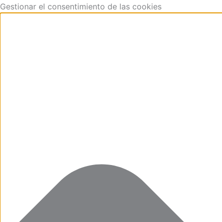
Funcional
Marketing
Estadísticas
Preferencias
Ir
Gestionar el consentimiento de las cookies
al
contenido