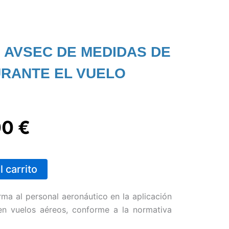
 AVSEC DE MEDIDAS DE
RANTE EL VUELO
El
00
€
io
precio
l carrito
inal
actual
ma al personal aeronáutico en la aplicación
es:
n vuelos aéreos, conforme a la normativa