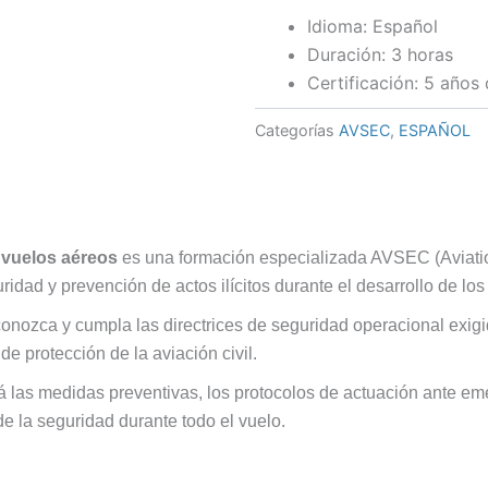
durante
50,0
Idioma: Español
el
Duración: 3 horas
vuelo
aéreo
Certificación: 5 años 
(10.0)
cantidad
Categorías
AVSEC
,
ESPAÑOL
 vuelos aéreos
es una formación especializada AVSEC (Aviatio
idad y prevención de actos ilícitos durante el desarrollo de lo
conozca y cumpla las directrices de seguridad operacional exigi
e protección de la aviación civil.
á las medidas preventivas, los protocolos de actuación ante e
e la seguridad durante todo el vuelo.