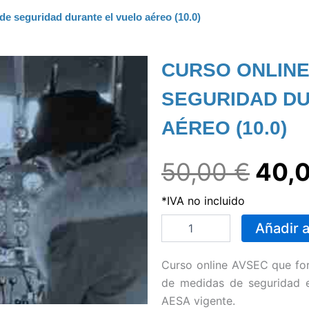
e seguridad durante el vuelo aéreo (10.0)
CURSO ONLINE
SEGURIDAD DU
AÉREO (10.0)
El
50,00
€
40,
*IVA no incluido
prec
Curso
Añadir a
online
orig
AVSEC
de
Curso online AVSEC que for
medidas
era:
de medidas de seguridad e
de
AESA vigente.
seguridad