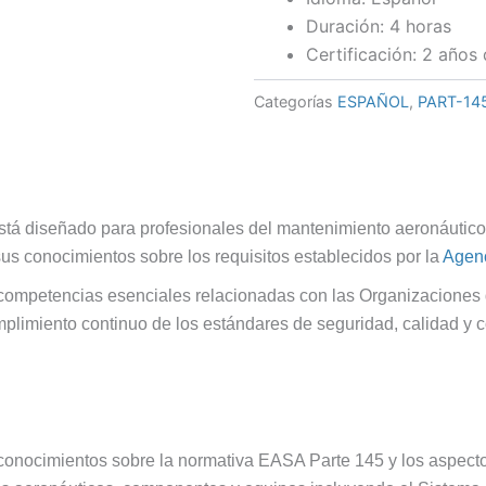
mantenimiento
55,0
Duración: 4 horas
(Recurrente)
Certificación: 2 años 
-
Español
cantidad
Categorías
ESPAÑOL
,
PART-14
tá diseñado para profesionales del mantenimiento aeronáutic
us conocimientos sobre los requisitos establecidos por la
Agenc
las competencias esenciales relacionadas con las Organizacion
mplimiento continuo de los estándares de seguridad, calidad y c
os conocimientos sobre la normativa EASA Parte 145 y los aspec