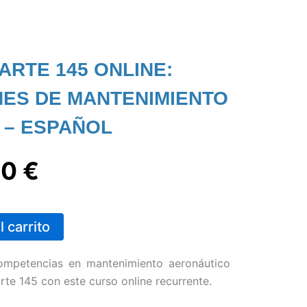
ARTE 145 ONLINE:
ES DE MANTENIMIENTO
 – ESPAÑOL
El
00
€
io
precio
l carrito
inal
actual
competencias en mantenimiento aeronáutico
es:
te 145 con este curso online recurrente.