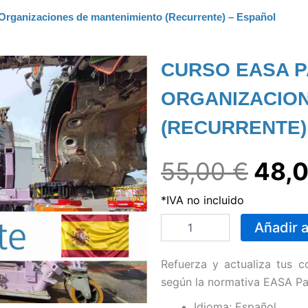
 Organizaciones de mantenimiento (Recurrente) – Español
CURSO EASA P
ORGANIZACION
(RECURRENTE)
El
55,00
€
48,
*IVA no incluido
prec
Curso
Añadir a
EASA
orig
Parte
145
Refuerza y actualiza tus 
online:
era:
según la normativa EASA Par
Organizaciones
de
Idioma: Español