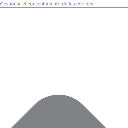
Funcional
Marketing
Estadísticas
Preferencias
Ir
Gestionar el consentimiento de las cookies
al
contenido