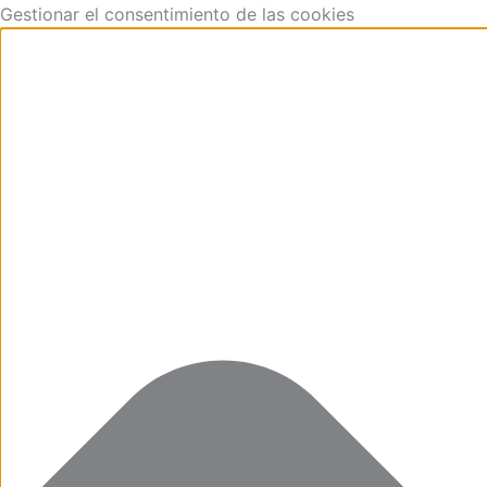
Funcional
Marketing
Estadísticas
Preferencias
Ir
Gestionar el consentimiento de las cookies
al
contenido