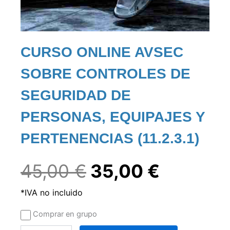
CURSO ONLINE AVSEC
SOBRE CONTROLES DE
SEGURIDAD DE
PERSONAS, EQUIPAJES Y
PERTENENCIAS (11.2.3.1)
El
El
45,00
€
35,00
€
*IVA no incluido
precio
precio
Curso
Comprar en grupo
online
original
actual
AVSEC