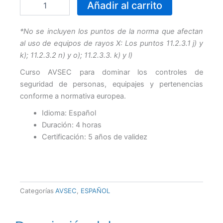
Añadir al carrito
sobre
controles
era:
es:
de
*No se incluyen los puntos de la norma que afectan
seguridad
al uso de equipos de rayos X: Los puntos 11.2.3.1 j) y
de
45,00 €.
35,00 €
k); 11.2.3.2 n) y o); 11.2.3.3. k) y l)
personas,
equipajes
Curso AVSEC para dominar los controles de
y
seguridad de personas, equipajes y pertenencias
pertenencias
conforme a normativa europea.
(11.2.3.1)
cantidad
Idioma: Español
Duración: 4 horas
Certificación: 5 años de validez
Categorías
AVSEC
,
ESPAÑOL