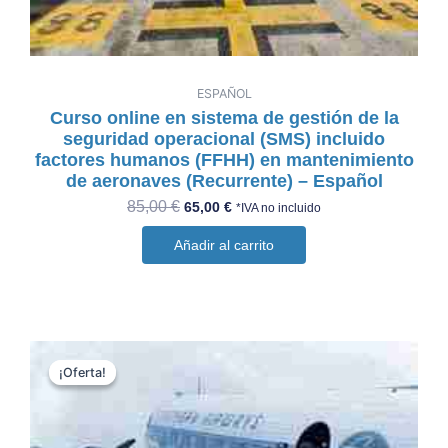
ESPAÑOL
Curso online en sistema de gestión de la
seguridad operacional (SMS) incluido
factores humanos (FFHH) en mantenimiento
de aeronaves (Recurrente) – Español
85,00
€
65,00
€
*IVA no incluido
Añadir al carrito
El
El
precio
precio
¡Oferta!
¡Oferta!
original
actual
era:
es:
40,00 €.
35,00 €.