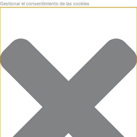
Funcional
Marketing
Estadísticas
Preferencias
Ir
Gestionar el consentimiento de las cookies
al
contenido