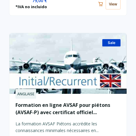
79,00
€
View
*IVA no incluido
Sale
ANGLAISE
Le
Le
prix
prix
Formation en ligne AVSAF pour piétons
actuel
initial
(AVSAF-P) avec certificat officiel...
est :
était :
30,00 €.
35,00 €.
La formation AVSAF Piétons accrédite les
connaissances minimales nécessaires en...