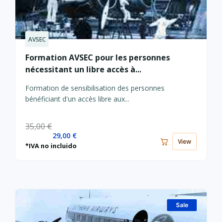
AVSEC
Le
Le
prix
prix
Formation AVSEC pour les personnes
actuel
initial
nécessitant un libre accès à...
est :
était :
29,00 €.
35,00 €.
Formation de sensibilisation des personnes
bénéficiant d'un accès libre aux...
35,00
€
29,00
€
View
*IVA no incluido
Sale