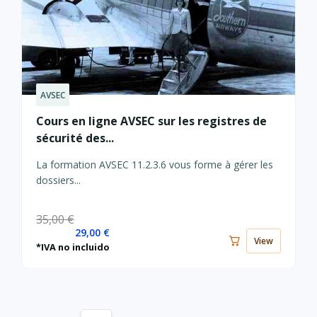
AVSEC
Le
Le
prix
prix
Cours en ligne AVSEC sur les registres de
actuel
initial
sécurité des...
est :
était :
29,00 €.
35,00 €.
La formation AVSEC 11.2.3.6 vous forme à gérer les
dossiers...
35,00
€
29,00
€
View
*IVA no incluido