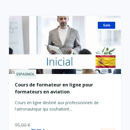
Sale
ESPAGNOL
Le
Le
prix
prix
Cours de formateur en ligne pour
actuel
initial
formateurs en aviation
est :
était :
79,00 €.
95,00 €.
Cours en ligne destiné aux professionnels de
l'aéronautique qui souhaitent...
95,00
€