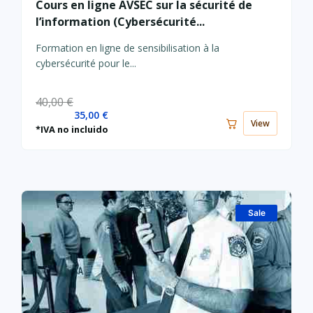
Cours en ligne AVSEC sur la sécurité de
actuel
initial
l’information (Cybersécurité...
est :
était :
35,00 €.
40,00 €.
Formation en ligne de sensibilisation à la
cybersécurité pour le...
40,00
€
35,00
€
View
*IVA no incluido
Sale