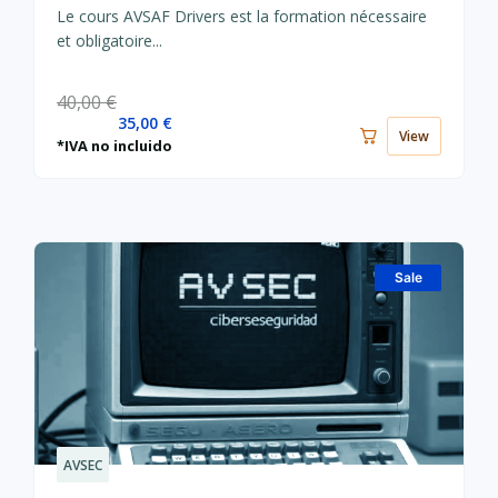
35,00 €.
40,00 €.
Le cours AVSAF Drivers est la formation nécessaire
et obligatoire...
40,00
€
35,00
€
View
*IVA no incluido
Sale
AVSEC
Le
Le
prix
prix