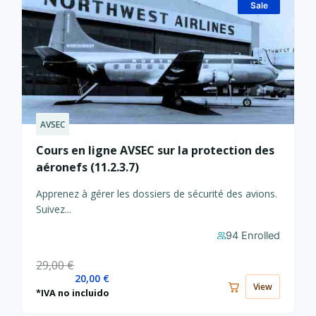
Sale
AVSEC
Le
Le
prix
prix
Cours en ligne AVSEC sur la protection des
actuel
initial
aéronefs (11.2.3.7)
est :
était :
20,00 €.
29,00 €.
Apprenez à gérer les dossiers de sécurité des avions.
Suivez...
94 Enrolled
29,00
€
20,00
€
View
*IVA no incluido