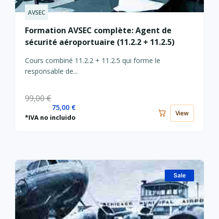
AVSEC
Le
Le
prix
prix
Formation AVSEC complète: Agent de
actuel
initial
sécurité aéroportuaire (11.2.2 + 11.2.5)
est :
était :
75,00 €.
99,00 €.
Cours combiné 11.2.2 + 11.2.5 qui forme le
responsable de...
99,00
€
75,00
€
View
*IVA no incluido
Sale