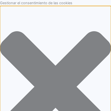
Funcional
Marketing
Estadísticas
Preferencias
Aller
Gestionar el consentimiento de las cookies
au
contenu