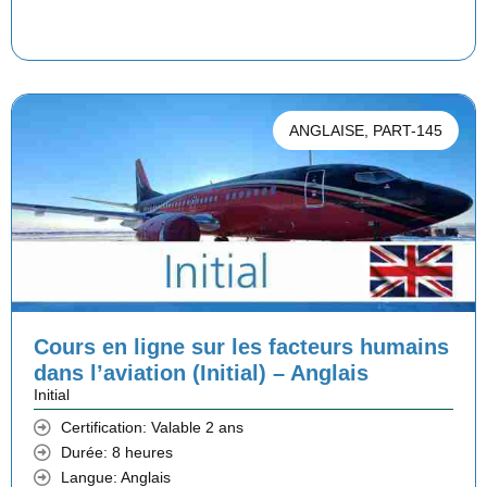
5
0
i
i
5
0
x
x
,
i
a
0
€
n
c
ANGLAISE
,
PART-145
0
.
i
t
t
u
€
i
e
.
a
l
l
e
Cours en ligne sur les facteurs humains
é
s
dans l’aviation (Initial) – Anglais
t
t
Initial
Certification: Valable 2 ans
a
Durée: 8 heures
i
:
Langue: Anglais