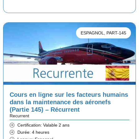
3
0
x
x
5
0
i
a
,
n
c
ESPAGNOL
,
PART-145
0
€
i
t
0
.
t
u
i
e
€
a
l
.
l
e
Cours en ligne sur les facteurs humains
é
s
dans la maintenance des aéronefs
t
t
(Partie 145) – Récurrent
Recurrent
a
Certification: Valable 2 ans
i
:
Durée: 4 heures