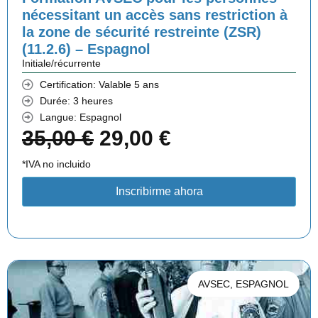
l
e
nécessitant un accès sans restriction à
la zone de sécurité restreinte (ZSR)
é
s
(11.2.6) – Espagnol
t
t
Initiale/récurrente
Certification: Valable 5 ans
a
Durée: 3 heures
i
:
Langue: Espagnol
L
L
35,00
€
29,00
€
t
2
e
e
*IVA no incluido
9
p
p
:
,
Inscribirme ahora
r
r
3
0
i
i
5
0
x
x
,
AVSEC
,
ESPAGNOL
i
a
0
€
n
c