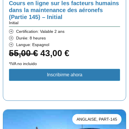
l
e
Cours en ligne sur les facteurs humains
dans la maintenance des aéronefs
é
s
(Partie 145) – Initial
t
t
Initial
Certification: Valable 2 ans
a
Durée: 8 heures
i
:
Langue: Espagnol
L
L
55,00
€
43,00
€
t
3
e
e
*IVA no incluido
0
p
p
:
,
Inscribirme ahora
r
r
4
0
i
i
3
0
x
x
,
i
a
0
€
ANGLAISE
,
PART-145
n
c
0
.