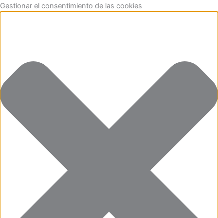
Funcional
Marketing
Estadísticas
Preferencias
Aller
Gestionar el consentimiento de las cookies
au
contenu