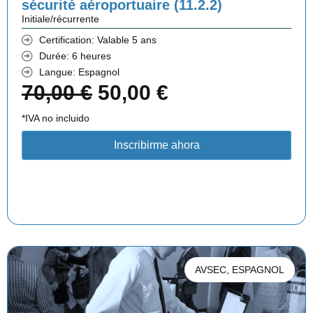
sécurité aéroportuaire (11.2.2)
é
s
Initiale/récurrente
t
t
Certification: Valable 5 ans
Durée: 6 heures
a
Langue: Espagnol
i
:
L
L
70,00
€
50,00
€
t
3
e
e
*IVA no incluido
0
p
p
Inscribirme ahora
:
,
r
r
3
0
i
i
5
0
x
x
,
i
a
0
€
n
c
AVSEC
,
ESPAGNOL
0
.
i
t