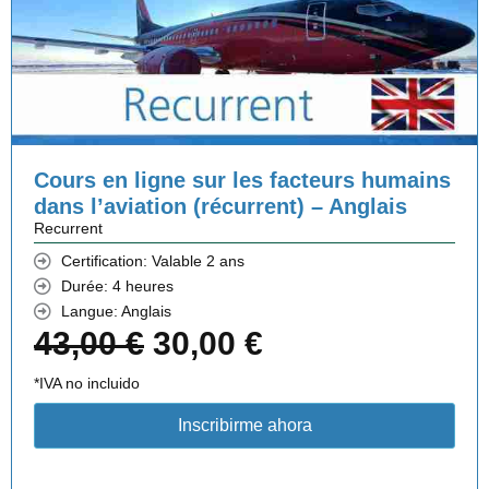
i
t
t
u
€
i
e
.
a
l
l
e
Cours en ligne sur les facteurs humains
dans l’aviation (récurrent) – Anglais
é
s
Recurrent
t
t
Certification: Valable 2 ans
Durée: 4 heures
a
Langue: Anglais
i
:
L
L
43,00
€
30,00
€
t
4
e
e
*IVA no incluido
3
p
p
Inscribirme ahora
:
,
r
r