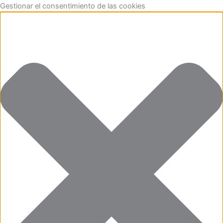
Funcional
Marketing
Estadísticas
Preferencias
Aller
Gestionar el consentimiento de las cookies
au
contenu