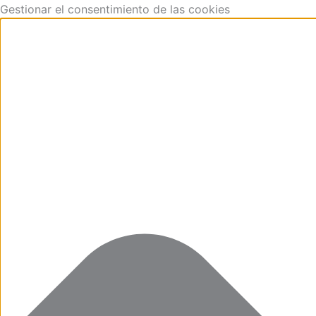
Funcional
Marketing
Estadísticas
Preferencias
Aller
Gestionar el consentimiento de las cookies
au
contenu