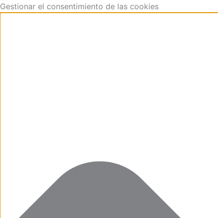
Funcional
Marketing
Estadísticas
Preferencias
Aller
Gestionar el consentimiento de las cookies
au
contenu