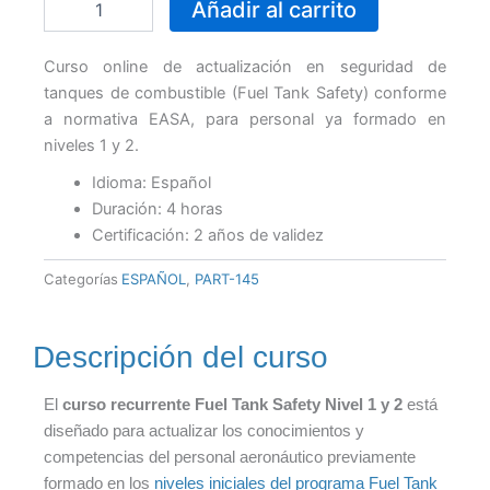
Añadir al carrito
online
original
actual
Fuel
Tank
Curso online de actualización en seguridad de
Safety
tanques de combustible (Fuel Tank Safety) conforme
era:
es:
(Seguridad
a normativa EASA, para personal ya formado en
del
niveles 1 y 2.
tanque
43,00 €.
30,00 €
de
Idioma: Español
combustible)
Duración: 4 horas
Nivel
Certificación: 2 años de validez
1
y
Categorías
ESPAÑOL
,
PART-145
2
(Recurrente)
-
Español
Descripción del curso
cantidad
El
curso recurrente Fuel Tank Safety Nivel 1 y 2
está
diseñado para actualizar los conocimientos y
competencias del personal aeronáutico previamente
formado en los
niveles iniciales del programa Fuel Tank