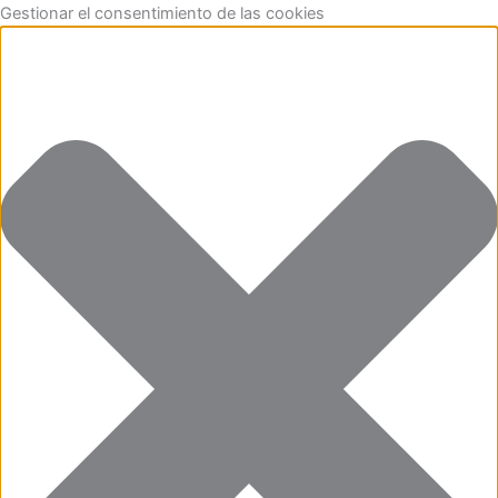
Funcional
Marketing
Estadísticas
Preferencias
Ir
Gestionar el consentimiento de las cookies
al
contenido