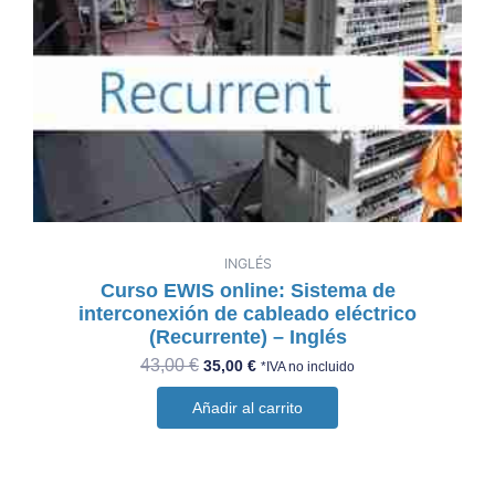
INGLÉS
Curso EWIS online: Sistema de
interconexión de cableado eléctrico
(Recurrente) – Inglés
43,00
€
35,00
€
*IVA no incluido
Añadir al carrito