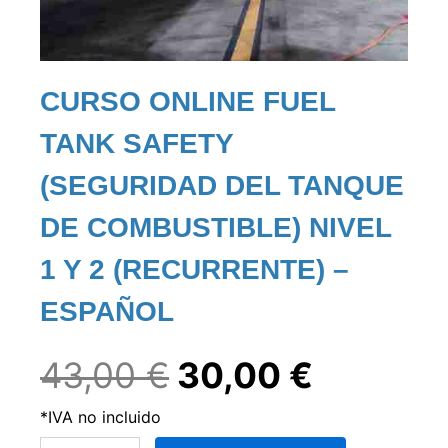
CURSO ONLINE FUEL
TANK SAFETY
(SEGURIDAD DEL TANQUE
DE COMBUSTIBLE) NIVEL
1 Y 2 (RECURRENTE) –
ESPAÑOL
El
El
43,00
€
30,00
€
*IVA no incluido
precio
precio
Curso