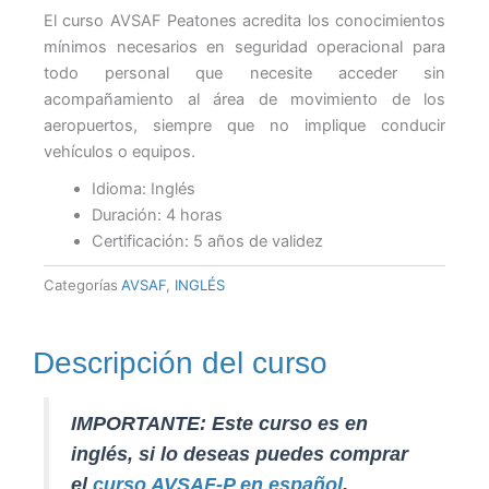
Peatones
El curso AVSAF Peatones acredita los conocimientos
(AVSAF-
mínimos necesarios en seguridad operacional para
era:
es:
P)
todo personal que necesite acceder sin
con
acompañamiento al área de movimiento de los
certificado
35,00 €.
30,00 €
aeropuertos, siempre que no implique conducir
oficial
por
vehículos o equipos.
AESA
Idioma: Inglés
-
Inglés
Duración: 4 horas
cantidad
Certificación: 5 años de validez
Categorías
AVSAF
,
INGLÉS
Descripción del curso
IMPORTANTE: Este curso es en
inglés, si lo deseas puedes comprar
el
curso AVSAF-P en español
.