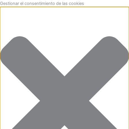
Funcional
Marketing
Estadísticas
Preferencias
Ir
Gestionar el consentimiento de las cookies
al
contenido