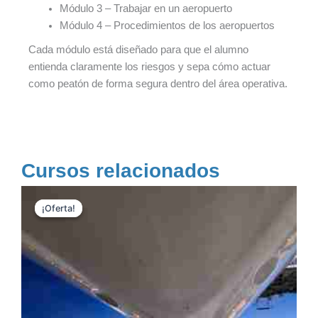
Módulo 3 – Trabajar en un aeropuerto
Módulo 4 – Procedimientos de los aeropuertos
Cada módulo está diseñado para que el alumno
entienda claramente los riesgos y sepa cómo actuar
como peatón de forma segura dentro del área operativa.
Cursos relacionados
El
El
precio
precio
¡Oferta!
¡Oferta!
original
actual
era:
es:
100,00 €.
85,00 €.