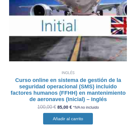
INGLÉS
Curso online en sistema de gestión de la
seguridad operacional (SMS) incluido
factores humanos (FFHH) en mantenimiento
de aeronaves (Inicial) – Inglés
100,00
€
85,00
€
*IVA no incluido
Añadir al carrito