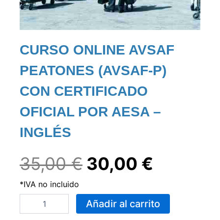
CURSO ONLINE AVSAF
PEATONES (AVSAF-P)
CON CERTIFICADO
OFICIAL POR AESA –
INGLÉS
El
El
35,00
€
30,00
€
*IVA no incluido
precio
precio
Curso
Añadir al carrito
online
original
actual
AVSAF