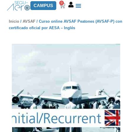
0
Carrito
CAMPUS
Inicio
/
AVSAF
/ Curso online AVSAF Peatones (AVSAF-P) con
certificado oficial por AESA – Inglés