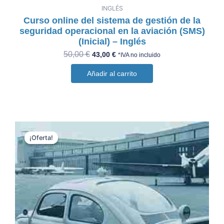
INGLÉS
Curso online del sistema de gestión de la
seguridad operacional en la aviación (SMS)
(Inicial) – Inglés
50,00
€
43,00
€
*IVA no incluido
Añadir al carrito
El
El
precio
precio
¡Oferta!
¡Oferta!
original
actual
era:
es:
40,00 €.
35,00 €.