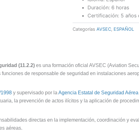
Aeropuertos
70,0
Duración: 6 horas
(11.2.2)
Certificación: 5 años 
cantidad
Categorías
AVSEC
,
ESPAÑOL
uridad (11.2.2)
es una formación oficial AVSEC (Aviation Secur
funciones de responsable de seguridad en instalaciones aerop
/1998
y supervisado por la
Agencia Estatal de Seguridad Aére
aria, la prevención de actos ilícitos y la aplicación de procedi
sabilidades directas en la implementación, coordinación y ev
es aéreas.