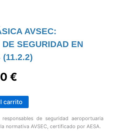
SICA AVSEC:
 DE SEGURIDAD EN
11.2.2)
El
00
€
io
precio
l carrito
nal
actual
 responsables de seguridad aeroportuaria
es:
 la normativa AVSEC, certificado por AESA.