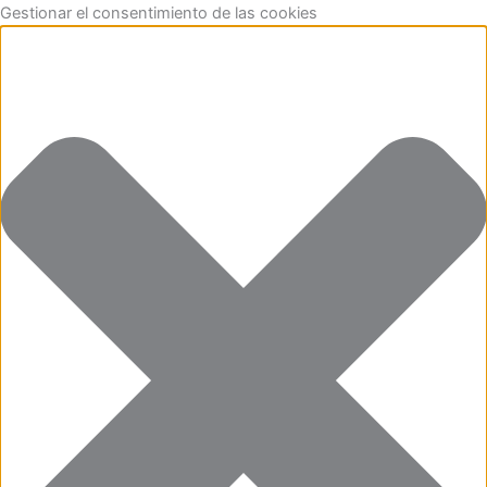
Funcional
Marketing
Estadísticas
Preferencias
Ir
Gestionar el consentimiento de las cookies
al
contenido