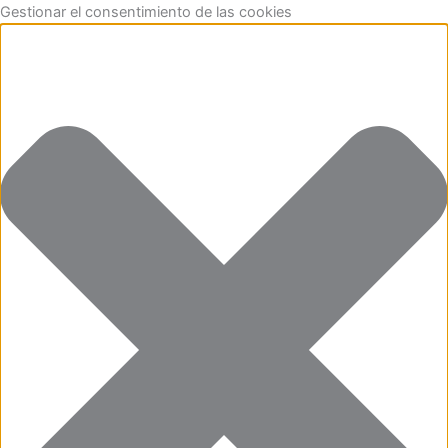
Funcional
Marketing
Estadísticas
Preferencias
Ir
Gestionar el consentimiento de las cookies
al
contenido