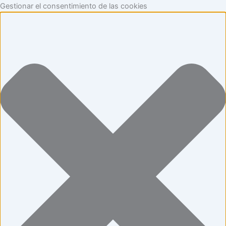
Funcional
Marketing
Estadísticas
Preferencias
Ir
Gestionar el consentimiento de las cookies
al
contenido