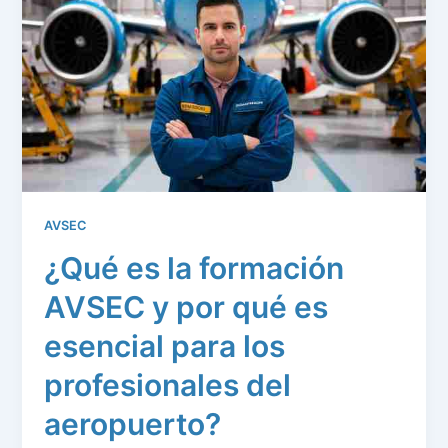
AVSEC
¿Qué es la formación
AVSEC y por qué es
esencial para los
profesionales del
aeropuerto?